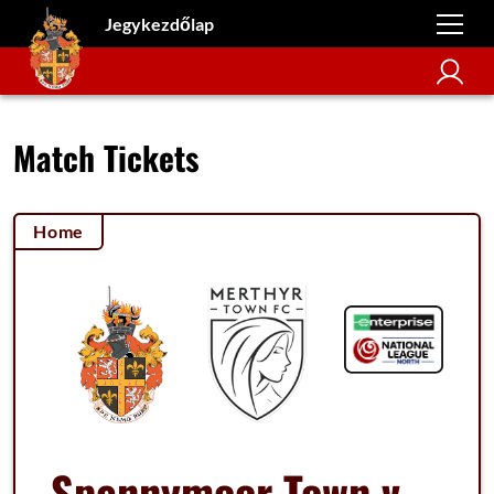
Jegykezdőlap
Match Tickets
Home
Spennymoor Town v