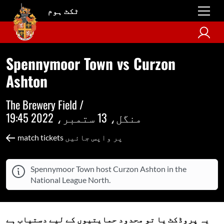
ٹکٹ ہوم
Spennymoor Town vs Curzon
Ashton
The Brewery Field /
منگل، 13 ستمبر، 2022 19:45
match tickets پر واپس جائیں
Spennymoor Town host Curzon Ashton in the
National League North.
یہ پروڈکٹ یا تو محدود حمایتیوں کے لیے دستیاب ہے