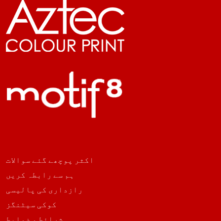
اکثر پوچھے گئے سوالات
ہم سے رابطہ کریں
رازداری کی پالیسی
کوکی سیٹنگز
شرائط و ضوابط