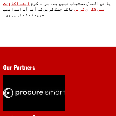
یا فی الحال دستیاب نہیں ہے۔ براہ کرم
اپنے اکاؤنٹ
میں لاگ ان کریں
تاکہ چیک کریں کہ آیا آپ اسے ابھی
خریدنے کے اہل ہیں۔
Our Partners