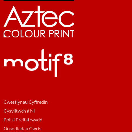
Cwestiynau Cyffredin
Cysylltwch â Ni
Polisi Preifatrwydd
Gosodiadau Cwcis