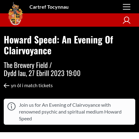
Cartref Tocynnau
Howard Speed: An Evening Of
Clairvoyance
The Brewery Field /
Dydd Iau, 27 Ebrill 2023 19:00
yn ôl i match tickets
Join us for An Evening of Clairvoyance with
renowned psychic and spiritual medium Howard
Speed