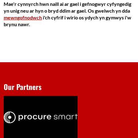
Mae'r cynnyrch hwn naill ai ar gael i gefnogwyr cyfyngedig
yn unig neu ar hyn o bryd ddim ar gael. Os gwelwch yn dda
mewngofnodwch
i'ch cyfrif i wirio os ydych yn gymwys i'w
brynu nawr.
Our Partners