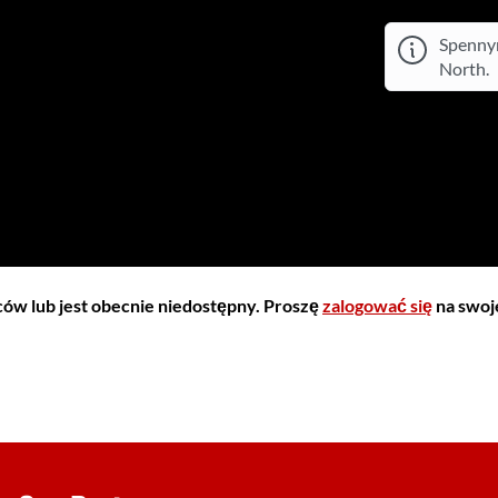
Spennym
North.
iców lub jest obecnie niedostępny. Proszę
zalogować się
na swoje