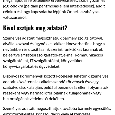
megállapodás feltételeinek érvényesítését, szabályozási és
jogi célokra (például pénzmosás elleni intézkedések), audit
célokra és hogy kapcsolatba lépjünk Önnel a szabályzat
változásairól.
Kivel osztjuk meg adatait?
Személyes adatait megoszthatjuk bármely szolgáltatóval,
alvállalkozóval és ügynökkel, akiket kinevezhetünk, hogy a
nevünkben és utasításaink szerint funkciókat lássanak el,
beleértve a fizetési szolgáltatókat, e-mail kommunikációs
szolgáltatókat, IT szolgáltatókat, könyvelőket,
könyvvizsgálókat és ügyvédeket.
Bizonyos körülmények között kötelesek lehetünk személyes
adatait közzétenni az alkalmazandó törvények és/vagy
szabályozások alapján, például pénzmosás elleni folyamatok
részeként vagy harmadik fél jogainak, tulajdonának vagy
biztonságának védelme érdekében.
Személyes adatait megoszthatjuk továbbá bármely egyesülés,
eszközértékesítés, konszolidáció vagy átszervezés,