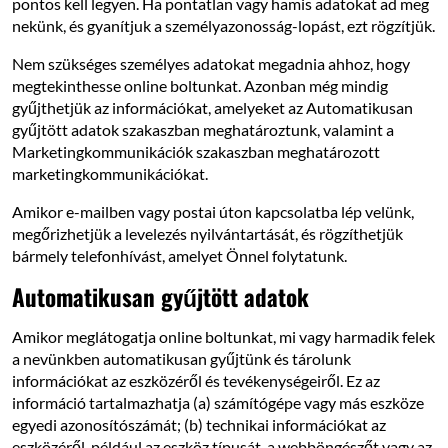
pontos kell legyen. Ha pontatlan vagy hamis adatokat ad meg
nekünk, és gyanítjuk a személyazonosság-lopást, ezt rögzítjük.
Nem szükséges személyes adatokat megadnia ahhoz, hogy
megtekinthesse online boltunkat. Azonban még mindig
gyűjthetjük az információkat, amelyeket az Automatikusan
gyűjtött adatok szakaszban meghatároztunk, valamint a
Marketingkommunikációk szakaszban meghatározott
marketingkommunikációkat.
Amikor e-mailben vagy postai úton kapcsolatba lép velünk,
megőrizhetjük a levelezés nyilvántartását, és rögzíthetjük
bármely telefonhívást, amelyet Önnel folytatunk.
Automatikusan gyűjtött adatok
Amikor meglátogatja online boltunkat, mi vagy harmadik felek
a nevünkben automatikusan gyűjtünk és tárolunk
információkat az eszközéről és tevékenységeiről. Ez az
információ tartalmazhatja (a) számítógépe vagy más eszköze
egyedi azonosítószámát; (b) technikai információkat az
eszközéről, például az eszköz típusát, a webböngészőt vagy az