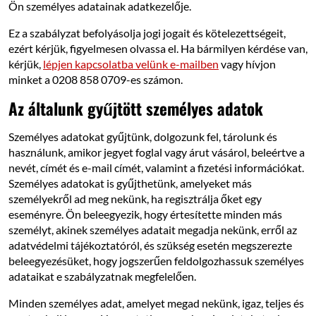
Ön személyes adatainak adatkezelője.
Ez a szabályzat befolyásolja jogi jogait és kötelezettségeit,
ezért kérjük, figyelmesen olvassa el. Ha bármilyen kérdése van,
kérjük,
lépjen kapcsolatba velünk e-mailben
vagy hívjon
minket a 0208 858 0709-es számon.
Az általunk gyűjtött személyes adatok
Személyes adatokat gyűjtünk, dolgozunk fel, tárolunk és
használunk, amikor jegyet foglal vagy árut vásárol, beleértve a
nevét, címét és e-mail címét, valamint a fizetési információkat.
Személyes adatokat is gyűjthetünk, amelyeket más
személyekről ad meg nekünk, ha regisztrálja őket egy
eseményre. Ön beleegyezik, hogy értesítette minden más
személyt, akinek személyes adatait megadja nekünk, erről az
adatvédelmi tájékoztatóról, és szükség esetén megszerezte
beleegyezésüket, hogy jogszerűen feldolgozhassuk személyes
adataikat e szabályzatnak megfelelően.
Minden személyes adat, amelyet megad nekünk, igaz, teljes és