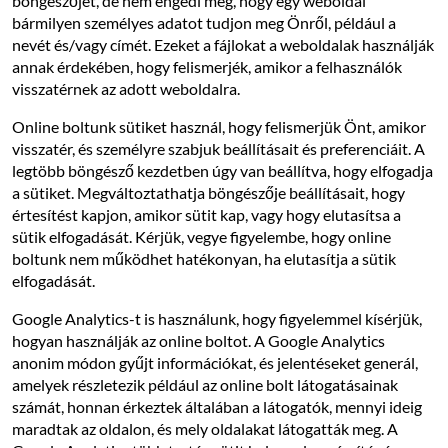
böngészőjét, de nem engedi meg, hogy egy weboldal
bármilyen személyes adatot tudjon meg Önről, például a
nevét és/vagy címét. Ezeket a fájlokat a weboldalak használják
annak érdekében, hogy felismerjék, amikor a felhasználók
visszatérnek az adott weboldalra.
Online boltunk sütiket használ, hogy felismerjük Önt, amikor
visszatér, és személyre szabjuk beállításait és preferenciáit. A
legtöbb böngésző kezdetben úgy van beállítva, hogy elfogadja
a sütiket. Megváltoztathatja böngészője beállításait, hogy
értesítést kapjon, amikor sütit kap, vagy hogy elutasítsa a
sütik elfogadását. Kérjük, vegye figyelembe, hogy online
boltunk nem működhet hatékonyan, ha elutasítja a sütik
elfogadását.
Google Analytics-t is használunk, hogy figyelemmel kísérjük,
hogyan használják az online boltot. A Google Analytics
anonim módon gyűjt információkat, és jelentéseket generál,
amelyek részletezik például az online bolt látogatásainak
számát, honnan érkeztek általában a látogatók, mennyi ideig
maradtak az oldalon, és mely oldalakat látogatták meg. A