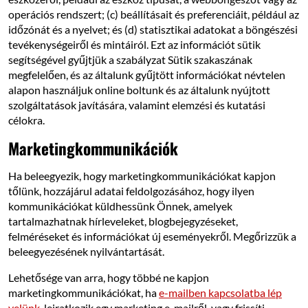
operációs rendszert; (c) beállításait és preferenciáit, például az
időzónát és a nyelvet; és (d) statisztikai adatokat a böngészési
tevékenységeiről és mintáiról. Ezt az információt sütik
segítségével gyűjtjük a szabályzat Sütik szakaszának
megfelelően, és az általunk gyűjtött információkat névtelen
alapon használjuk online boltunk és az általunk nyújtott
szolgáltatások javítására, valamint elemzési és kutatási
célokra.
Marketingkommunikációk
Ha beleegyezik, hogy marketingkommunikációkat kapjon
tőlünk, hozzájárul adatai feldolgozásához, hogy ilyen
kommunikációkat küldhessünk Önnek, amelyek
tartalmazhatnak hírleveleket, blogbejegyzéseket,
felméréseket és információkat új eseményekről. Megőrizzük a
beleegyezésének nyilvántartását.
Lehetősége van arra, hogy többé ne kapjon
marketingkommunikációkat, ha
e-mailben kapcsolatba lép
velünk
, leiratkozik egy marketing e-mailről, vagy frissíti