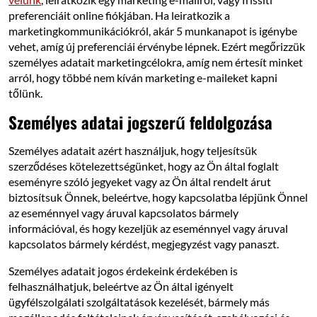
preferenciáit online fiókjában. Ha leiratkozik a
marketingkommunikációkról, akár 5 munkanapot is igénybe
vehet, amíg új preferenciái érvénybe lépnek. Ezért megőrizzük
személyes adatait marketingcélokra, amíg nem értesít minket
arról, hogy többé nem kíván marketing e-maileket kapni
tőlünk.
Személyes adatai jogszerű feldolgozása
Személyes adatait azért használjuk, hogy teljesítsük
szerződéses kötelezettségünket, hogy az Ön által foglalt
eseményre szóló jegyeket vagy az Ön által rendelt árut
biztosítsuk Önnek, beleértve, hogy kapcsolatba lépjünk Önnel
az eseménnyel vagy áruval kapcsolatos bármely
információval, és hogy kezeljük az eseménnyel vagy áruval
kapcsolatos bármely kérdést, megjegyzést vagy panaszt.
Személyes adatait jogos érdekeink érdekében is
felhasználhatjuk, beleértve az Ön által igényelt
ügyfélszolgálati szolgáltatások kezelését, bármely más