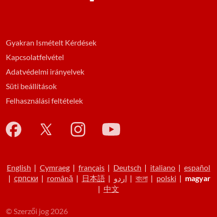
Gyakran Ismételt Kérdések
Kapcsolatfelvétel
Adatvédelmi irányelvek
Süti beállítások
Felhasználási feltételek
English
|
Cymraeg
|
français
|
Deutsch
|
italiano
|
español
|
српски
|
română
|
日本語
|
اردو
|
বাংলা
|
polski
|
magyar
|
中文
© Szerzői jog 2026