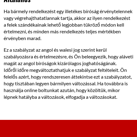
Ha bármely rendelkezést egy illetékes bíróság érvénytelennek
vagy végrehajthatatlannak tartja, akkor az ilyen rendelkezést
a felek szándékainak lehető legjobban tükröző módon kell
értelmezni, és minden más rendelkezés teljes mértékben
érvényben marad.
Ez a szabályzat az angol és walesi jog szerint kerül
szabályozásra és értelmezésre, és Ön beleegyezik, hogy aláveti
magát az angol bíróságok kizárólagos joghatóságának.
Időről időre megváltoztathatjuk e szabályzat feltételeit. Ön
felelős azért, hogy rendszeresen áttekintse ezt a szabályzatot,
hogy tisztában legyen bármilyen változással. Ha továbbra is
használja online boltunkat azután, hogy közöltük, mikor
lépnek hatályba a változások, elfogadja a változásokat.