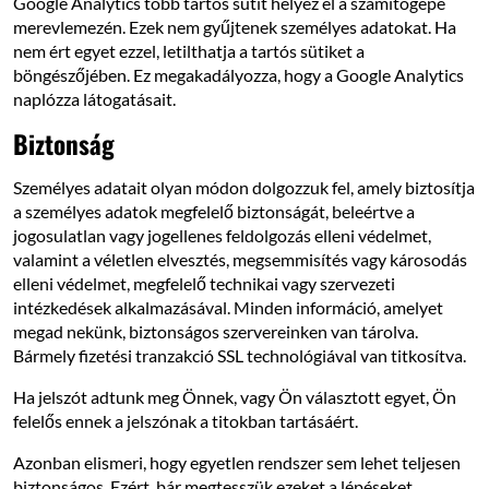
Google Analytics több tartós sütit helyez el a számítógépe
merevlemezén. Ezek nem gyűjtenek személyes adatokat. Ha
nem ért egyet ezzel, letilthatja a tartós sütiket a
böngészőjében. Ez megakadályozza, hogy a Google Analytics
naplózza látogatásait.
Biztonság
Személyes adatait olyan módon dolgozzuk fel, amely biztosítja
a személyes adatok megfelelő biztonságát, beleértve a
jogosulatlan vagy jogellenes feldolgozás elleni védelmet,
valamint a véletlen elvesztés, megsemmisítés vagy károsodás
elleni védelmet, megfelelő technikai vagy szervezeti
intézkedések alkalmazásával. Minden információ, amelyet
megad nekünk, biztonságos szervereinken van tárolva.
Bármely fizetési tranzakció SSL technológiával van titkosítva.
Ha jelszót adtunk meg Önnek, vagy Ön választott egyet, Ön
felelős ennek a jelszónak a titokban tartásáért.
Azonban elismeri, hogy egyetlen rendszer sem lehet teljesen
biztonságos. Ezért, bár megtesszük ezeket a lépéseket