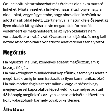
Online boltunk tartalmazhat más érdekes oldalakra mutató
linkeket. Miután ezeket a linkeket használta, hogy elhagyja
oldalunkat, vegye figyelembe, hogy nincs ellenőrzésünk az
adott másik oldal felett. Ezért nem vállalhatunk felelősséget az
ilyen oldalak látogatása során megadott információk
védelméért és magánéletéért, és az ilyen oldalakra nem
vonatkozik ez a szabályzat. Óvatosan kell eljárnia, és meg kell
néznie az adott oldalra vonatkozó adatvédelmi szabályzatot.
Megőrzés
Ha regisztrál nálunk, személyes adatait megőrizzük, amíg
bezárja fiókját.
Ha marketingkommunikációkat kap tőlünk, személyes adatait
megőrizzük, amíg le nem iratkozik az ilyen kommunikációkról.
Ha más módon foglalást tett nálunk, vagy kérdéssel vagy
megjegyzéssel kapcsolatba lépett velünk, személyes adatait
48 hónapig megőrizzük az ilyen kapcsolatfelvételt követően,
hogy válaszoljunk bármely további kérdésére.
Általános