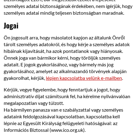
személyes adatai biztonságának érdekében, nem ígérjük, hogy
személyes adatai mindig teljesen biztonságban maradnak.
Jogai
Ön jogosult arra, hogy másolatot kapjon az általunk Önről
tárolt személyes adatokról, és hogy kérje a személyes adatok
hibáinak kijavítását, ha azok pontatlanok vagy hiányosak.
Önnek joga van bármikor kérni, hogy töröljük személyes
adatait. E jogok gyakorlásához, vagy bármely más jog
gyakorlásához, amelyet az alkalmazandó törvények alapján
gyakorolhat, kérjük,
lépjen kapcsolatba velünk e-mailben
.
Kérjük, vegye figyelembe, hogy fenntartjuk a jogot, hogy
adminisztratív díjat számítsunk fel, ha kérelme nyilvánvalóan
megalapozatlan vagy túlzott.
Ha bármilyen panasza van e szabályzattal vagy személyes
adataink feldolgozásával kapcsolatban, kapcsolatba kell
lépnie az Egyesült Királyság felügyeleti hatóságával: az
Információs Biztossal (www.ico.org.uk).