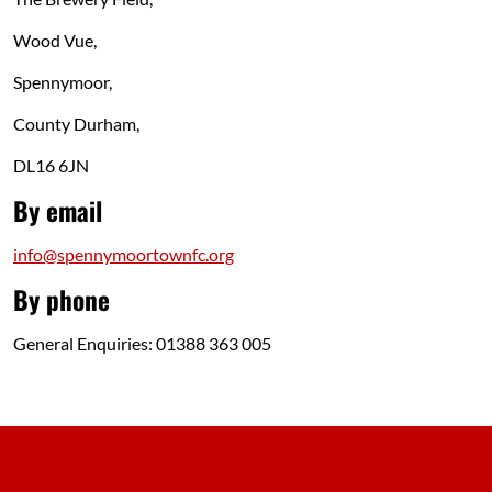
Wood Vue,
Spennymoor,
County Durham,
DL16 6JN
By email
info@spennymoortownfc.org
By phone
General Enquiries: 01388 363 005