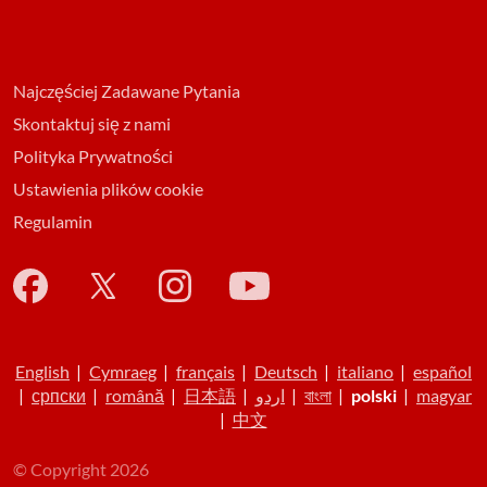
Najczęściej Zadawane Pytania
Skontaktuj się z nami
Polityka Prywatności
Ustawienia plików cookie
Regulamin
English
|
Cymraeg
|
français
|
Deutsch
|
italiano
|
español
|
српски
|
română
|
日本語
|
اردو
|
বাংলা
|
polski
|
magyar
|
中文
© Copyright 2026