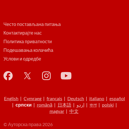
Често постављана питања
Контактирајте нас
Политика приватности
Подешавања колачића
Услови и одредбе
English
|
Cymraeg
|
français
|
Deutsch
|
italiano
|
español
|
српски
|
română
|
日本語
|
اردو
|
বাংলা
|
polski
|
magyar
|
中文
© Ауторска права 2026