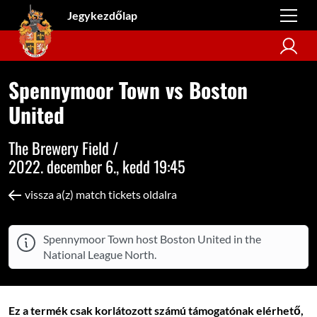
Jegykezdőlap
Spennymoor Town vs Boston
United
The Brewery Field /
2022. december 6., kedd 19:45
vissza a(z) match tickets oldalra
Spennymoor Town host Boston United in the
National League North.
Ez a termék csak korlátozott számú támogatónak elérhető,