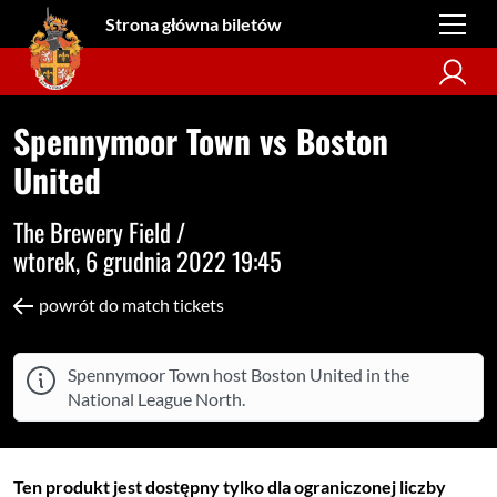
Strona główna biletów
Spennymoor Town vs Boston
United
The Brewery Field /
wtorek, 6 grudnia 2022 19:45
powrót do match tickets
Spennymoor Town host Boston United in the
National League North.
Ten produkt jest dostępny tylko dla ograniczonej liczby