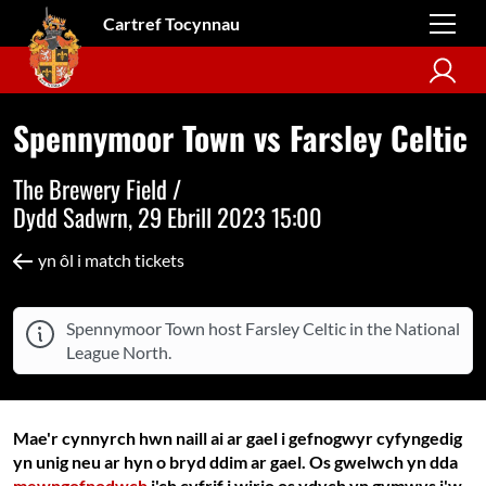
Cartref Tocynnau
Spennymoor Town vs Farsley Celtic
The Brewery Field /
Dydd Sadwrn, 29 Ebrill 2023 15:00
yn ôl i match tickets
Spennymoor Town host Farsley Celtic in the National
League North.
Mae'r cynnyrch hwn naill ai ar gael i gefnogwyr cyfyngedig
yn unig neu ar hyn o bryd ddim ar gael. Os gwelwch yn dda
mewngofnodwch
i'ch cyfrif i wirio os ydych yn gymwys i'w