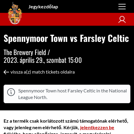
Jegykezdőlap
Spennymoor Town vs Farsley Celtic
The Brewery Field /
2023. április 29., szombat 15:00
vissza a(z) match tickets oldalra
Spennymoor Town host Farsley Celtic in the National
League North.
Ez a termék csak korlátozott számú támogatónak elérhető,
vagy jelenleg nem elérhető. Kérjük,
jelentkezzen be
fiókjába, hogy ellenőrizze, jogosult-e megvásárolni.