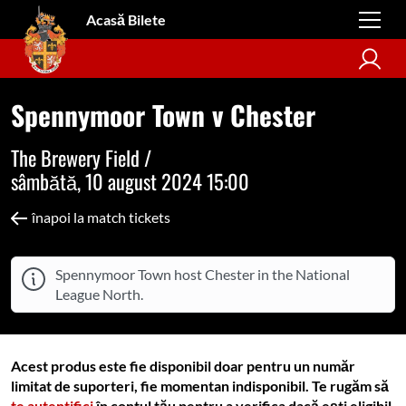
Acasă Bilete
Spennymoor Town v Chester
The Brewery Field /
sâmbătă, 10 august 2024 15:00
înapoi la match tickets
Spennymoor Town host Chester in the National
League North.
Acest produs este fie disponibil doar pentru un număr
limitat de suporteri, fie momentan indisponibil. Te rugăm să
te autentifici
în contul tău pentru a verifica dacă ești eligibil