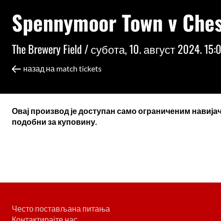
Spennymoor Town v Ches
The Brewery Field /
субота, 10. август 2024. 15:
назад на match tickets
Овај производ је доступан само ограниченим навијач
подобни за куповину.
Често постављана питања
Контактирајте нас