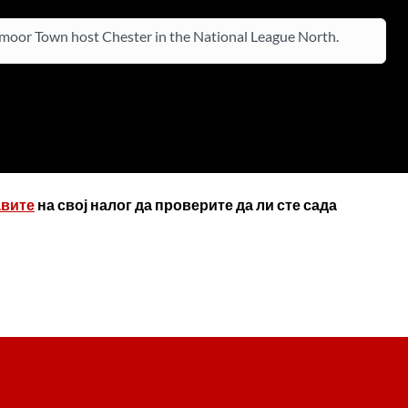
oor Town host Chester in the National League North.
авите
на свој налог да проверите да ли сте сада