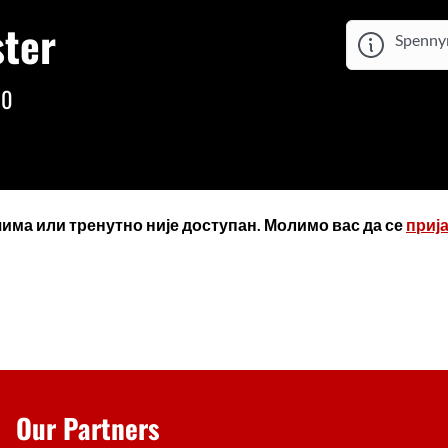
ter
Spennym
00
има или тренутно није доступан. Молимо вас да се
приј
Our Partners