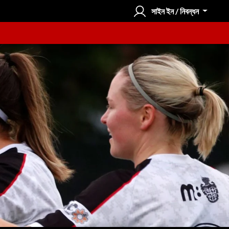
সাইন ইন / নিবন্ধন