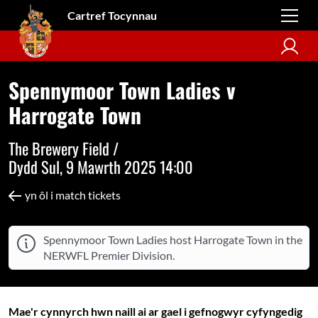
Cartref Tocynnau
Spennymoor Town Ladies v
Harrogate Town
The Brewery Field /
Dydd Sul, 9 Mawrth 2025 14:00
yn ôl i match tickets
Spennymoor Town Ladies host Harrogate Town in the
NERWFL Premier Division.
Mae'r cynnyrch hwn naill ai ar gael i gefnogwyr cyfyngedig