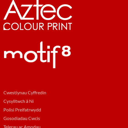
Cwestiynau Cyffredin
Cysylltwch â Ni
Polisi Preifatrwydd
Gosodiadau Cwcis
Telerau ac Amodau