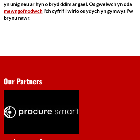
yn unig neu ar hyn o bryd ddim ar gael. Os gwelwch yn dda
mewngofnodwch
i'ch cyfrif i wirio os ydych yn gymwys i'w
brynu nawr.
Our Partners