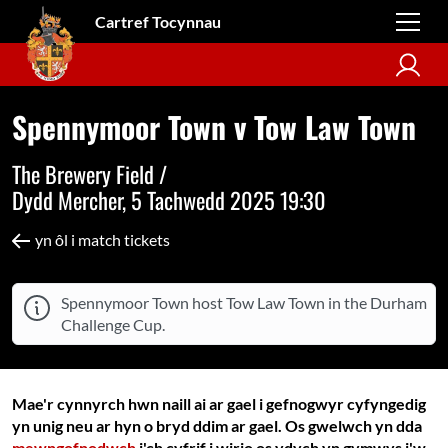
Cartref Tocynnau
Spennymoor Town v Tow Law Town
The Brewery Field /
Dydd Mercher, 5 Tachwedd 2025 19:30
yn ôl i match tickets
Spennymoor Town host Tow Law Town in the Durham
Challenge Cup.
Mae'r cynnyrch hwn naill ai ar gael i gefnogwyr cyfyngedig
yn unig neu ar hyn o bryd ddim ar gael. Os gwelwch yn dda
mewngofnodwch
i'ch cyfrif i wirio os ydych yn gymwys i'w