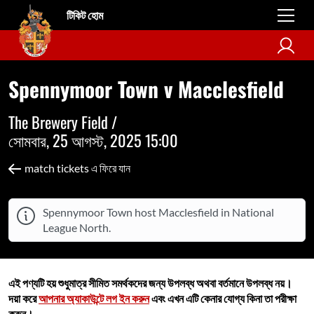
টিকিট হোম
Spennymoor Town v Macclesfield
The Brewery Field /
সোমবার, 25 আগস্ট, 2025 15:00
match tickets এ ফিরে যান
Spennymoor Town host Macclesfield in National
League North.
এই পণ্যটি হয় শুধুমাত্র সীমিত সমর্থকদের জন্য উপলব্ধ অথবা বর্তমানে উপলব্ধ নয়।
দয়া করে
আপনার অ্যাকাউন্টে লগ ইন করুন
এবং এখন এটি কেনার যোগ্য কিনা তা পরীক্ষা
করুন।