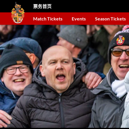
票务首页
Match Tickets
Events
Season Tickets