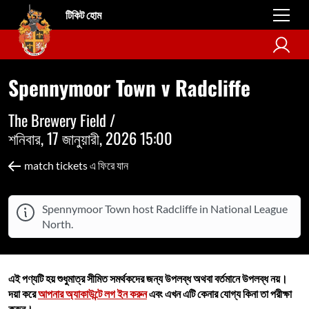
টিকিট হোম
Spennymoor Town v Radcliffe
The Brewery Field /
শনিবার, 17 জানুয়ারী, 2026 15:00
match tickets এ ফিরে যান
Spennymoor Town host Radcliffe in National League
North.
এই পণ্যটি হয় শুধুমাত্র সীমিত সমর্থকদের জন্য উপলব্ধ অথবা বর্তমানে উপলব্ধ নয়।
দয়া করে
আপনার অ্যাকাউন্টে লগ ইন করুন
এবং এখন এটি কেনার যোগ্য কিনা তা পরীক্ষা
করুন।