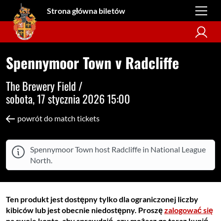
Strona główna biletów
Spennymoor Town v Radcliffe
The Brewery Field /
sobota, 17 stycznia 2026 15:00
powrót do match tickets
Spennymoor Town host Radcliffe in National League
North.
Ten produkt jest dostępny tylko dla ograniczonej liczby
kibiców lub jest obecnie niedostępny. Proszę
zalogować się
na swoje konto, aby sprawdzić, czy możesz go teraz kupić.