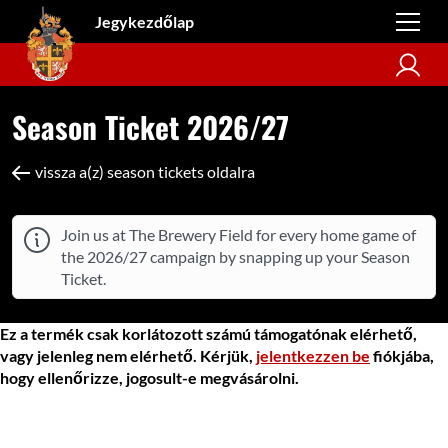
Jegykezdőlap
Season Ticket 2026/27
vissza a(z) season tickets oldalra
Join us at The Brewery Field for every home game of
the 2026/27 campaign by snapping up your Season
Ticket.
Ez a termék csak korlátozott számú támogatónak elérhető,
vagy jelenleg nem elérhető. Kérjük,
jelentkezzen be
fiókjába,
hogy ellenőrizze, jogosult-e megvásárolni.