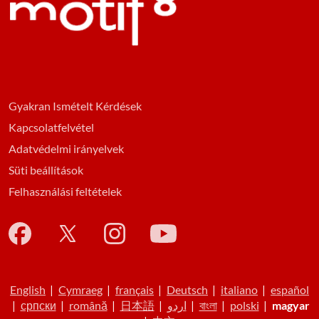
Gyakran Ismételt Kérdések
Kapcsolatfelvétel
Adatvédelmi irányelvek
Süti beállítások
Felhasználási feltételek
English
|
Cymraeg
|
français
|
Deutsch
|
italiano
|
español
|
српски
|
română
|
日本語
|
اردو
|
বাংলা
|
polski
|
magyar