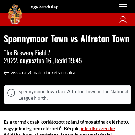
Jegykezdőlap
Spennymoor Town vs Alfreton Town
The Brewery Field /
2022. augusztus 16., kedd 19:45
vissza a(z) match tickets oldalra
Spennymoor Town face Alfreton Town in the National
League North.
Ez a termék csak korlátozott számú támogatónak elérhető,
vagy jelenleg nem elérhető. Kérjük,
jelentkezzen be
fiókjába, hogy ellenőrizze, jogosult-e megvásárolni.