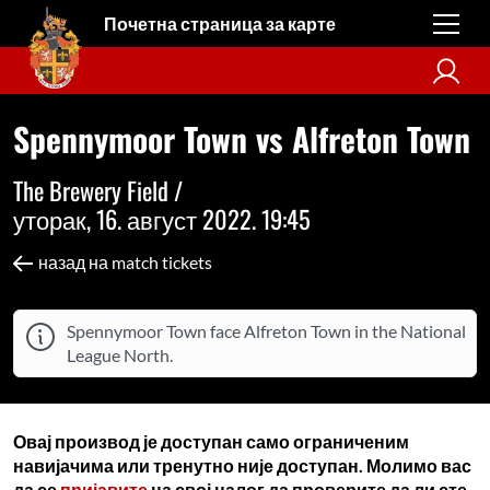
Почетна страница за карте
Spennymoor Town vs Alfreton Town
The Brewery Field /
уторак, 16. август 2022. 19:45
назад на match tickets
Spennymoor Town face Alfreton Town in the National
League North.
Овај производ је доступан само ограниченим
навијачима или тренутно није доступан. Молимо вас
да се
пријавите
на свој налог да проверите да ли сте