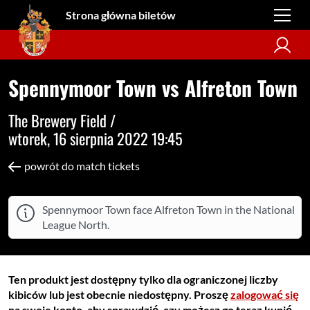
Strona główna biletów
Spennymoor Town vs Alfreton Town
The Brewery Field /
wtorek, 16 sierpnia 2022 19:45
powrót do match tickets
Spennymoor Town face Alfreton Town in the National
League North.
Ten produkt jest dostępny tylko dla ograniczonej liczby
kibiców lub jest obecnie niedostępny. Proszę
zalogować się
na swoje konto, aby sprawdzić, czy możesz go teraz kupić.