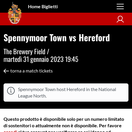
Home Biglietti
Spennymoor Town vs Hereford
The Brewery Field /
martedì 31 gennaio 2023 19:45
torna a match tickets
Spennymoor Town host Hereford in the National
League North.
Questo prodotto è disponibile solo per un numero limitato
di sostenitori o attualmente non è disponibile. Per favore
accedi
al tuo account per verificare se sei idoneo ad