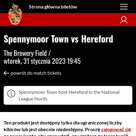
Strona główna biletów
Spennymoor Town vs Hereford
The Brewery Field /
wtorek, 31 stycznia 2023 19:45
powrót do match tickets
Spennymoor Town host Hereford in the National
League North.
Ten produkt jest dostępny tylko dla ograniczonej liczby
kibiców lub jest obecnie niedostępny. Proszę
zalogować się
na swoje konto, aby sprawdzić, czy możesz go teraz kupić.