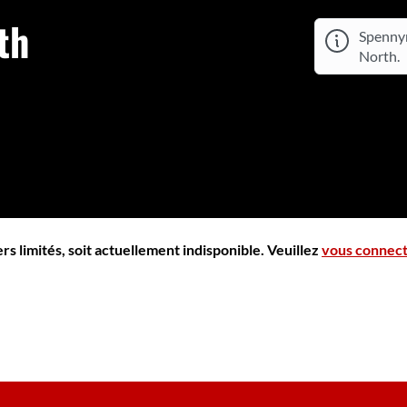
th
Spennym
North.
s limités, soit actuellement indisponible. Veuillez
vous connec