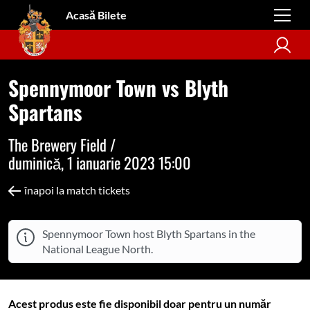
Acasă Bilete
Spennymoor Town vs Blyth
Spartans
The Brewery Field /
duminică, 1 ianuarie 2023 15:00
înapoi la match tickets
Spennymoor Town host Blyth Spartans in the
National League North.
Acest produs este fie disponibil doar pentru un număr