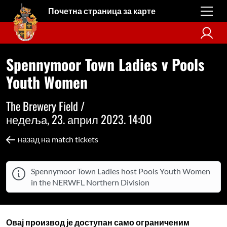
Почетна страница за карте
Spennymoor Town Ladies v Pools
Youth Women
The Brewery Field /
недеља, 23. април 2023. 14:00
назад на match tickets
Spennymoor Town Ladies host Pools Youth Women
in the NERWFL Northern Division
Овај производ је доступан само ограниченим