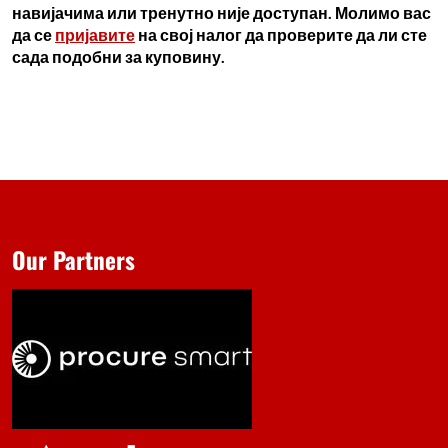
навијачима или тренутно није доступан. Молимо вас
да се
пријавите
на свој налог да проверите да ли сте
сада подобни за куповину.
Our Partners