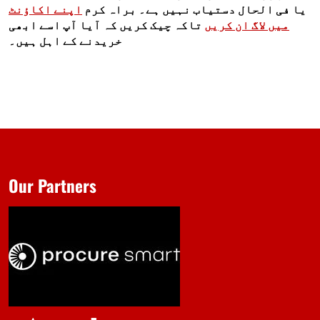
یا فی الحال دستیاب نہیں ہے۔ براہ کرم
اپنے اکاؤنٹ
میں لاگ ان کریں
تاکہ چیک کریں کہ آیا آپ اسے ابھی
خریدنے کے اہل ہیں۔
Our Partners