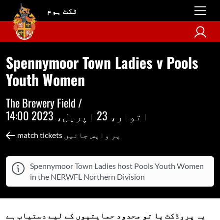
ٹکٹ ہوم
Spennymoor Town Ladies v Pools
Youth Women
The Brewery Field /
اتوار، 23 اپریل، 2023 14:00
match tickets پر واپس جائیں
Spennymoor Town Ladies host Pools Youth Women
in the NERWFL Northern Division
یہ پروڈکٹ یا تو محدود حمایتیوں کے لیے دستیاب ہے