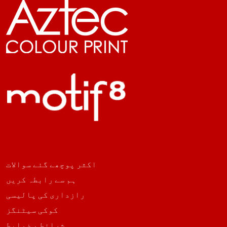
اکثر پوچھے گئے سوالات
ہم سے رابطہ کریں
رازداری کی پالیسی
کوکی سیٹنگز
شرائط و ضوابط