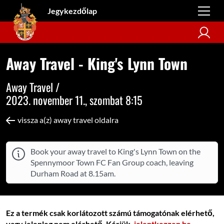
Jegykezdőlap
Away Travel - King's Lynn Town
Away Travel /
2023. november 11., szombat 8:15
vissza a(z) away travel oldalra
Book your away travel to King's Lynn Town on the
Spennymoor Town FC Fan Group coach, leaving
Durham Road at 8.15am.
Ez a termék csak korlátozott számú támogatónak elérhető,
vagy jelenleg nem elérhető. Kérjük,
jelentkezzen be