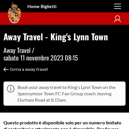
Home Biglietti
Away Travel - King's Lynn Town
Away Travel /
sabato 11 novembre 2023 08:15
torna a away travel
Book your away travel to King's Lynn Town on the
Spennymoor Town FC Fan Group coach, leaving
Durham Road at 8.15am.
Questo prodotto è disponibile solo per un numero limitato
di sostenitori o attualmente non è disponibile. Per favore