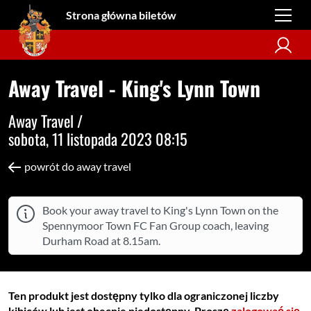
Strona główna biletów
Away Travel - King's Lynn Town
Away Travel /
sobota, 11 listopada 2023 08:15
powrót do away travel
Book your away travel to King's Lynn Town on the
Spennymoor Town FC Fan Group coach, leaving
Durham Road at 8.15am.
Ten produkt jest dostępny tylko dla ograniczonej liczby
kibiców lub jest obecnie niedostępny. Proszę
zalogować się