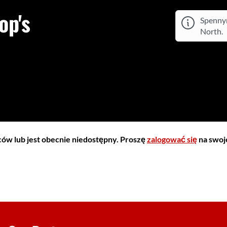
op's
Spennym
North.
iców lub jest obecnie niedostępny. Proszę
zalogować się
na swoje