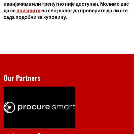
навијачима или тренутно није доступан. Молимо вас
да се
пријавите
на свој налог да проверите да ли сте
сада подобни за куповину.
Our Partners