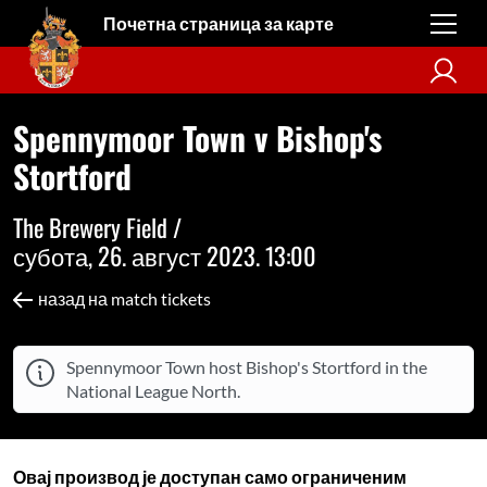
Почетна страница за карте
Spennymoor Town v Bishop's
Stortford
The Brewery Field /
субота, 26. август 2023. 13:00
назад на match tickets
Spennymoor Town host Bishop's Stortford in the
National League North.
Овај производ је доступан само ограниченим