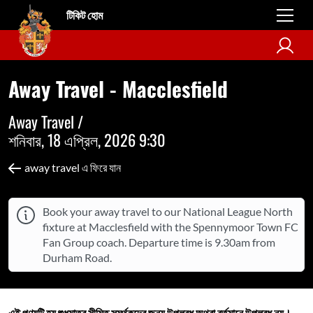
টিকিট হোম
Away Travel - Macclesfield
Away Travel /
শনিবার, 18 এপ্রিল, 2026 9:30
away travel এ ফিরে যান
Book your away travel to our National League North
fixture at Macclesfield with the Spennymoor Town FC
Fan Group coach. Departure time is 9.30am from
Durham Road.
এই পণ্যটি হয় শুধুমাত্র সীমিত সমর্থকদের জন্য উপলব্ধ অথবা বর্তমানে উপলব্ধ নয়।