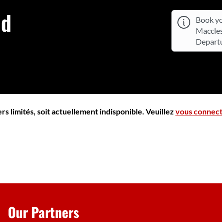
ld
Book yo
Maccles
Departu
s limités, soit actuellement indisponible. Veuillez
vous connec
Our Partners