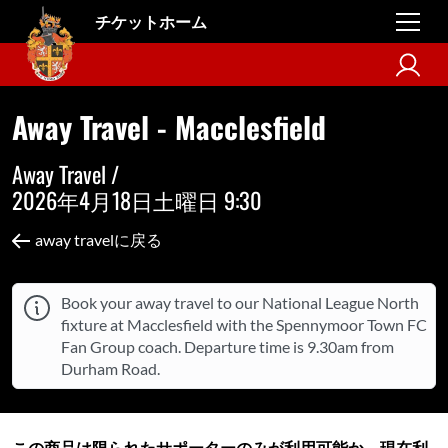
チケットホーム
Away Travel - Macclesfield
Away Travel /
2026年4月18日土曜日 9:30
away travelに戻る
Book your away travel to our National League North
fixture at Macclesfield with the Spennymoor Town FC
Fan Group coach. Departure time is 9.30am from
Durham Road.
この商品は限られたサポーターのみが利用可能か、現在利