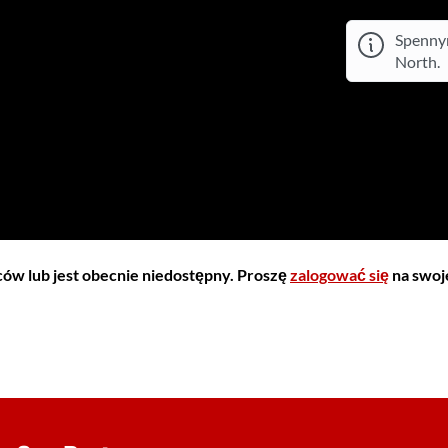
Spennym
North.
iców lub jest obecnie niedostępny. Proszę
zalogować się
na swoje