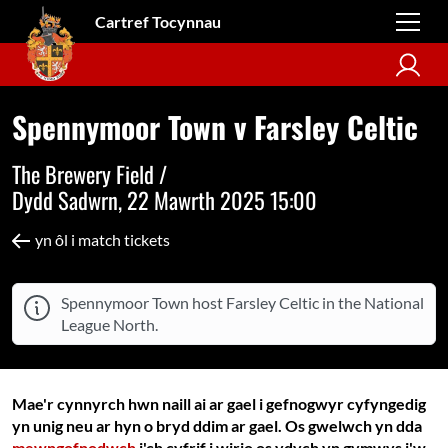
Cartref Tocynnau
Spennymoor Town v Farsley Celtic
The Brewery Field /
Dydd Sadwrn, 22 Mawrth 2025 15:00
yn ôl i match tickets
Spennymoor Town host Farsley Celtic in the National
League North.
Mae'r cynnyrch hwn naill ai ar gael i gefnogwyr cyfyngedig
yn unig neu ar hyn o bryd ddim ar gael. Os gwelwch yn dda
mewngofnodwch
i'ch cyfrif i wirio os ydych yn gymwys i'w