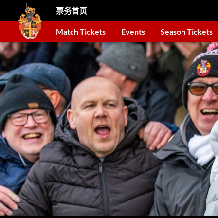
票务首页
Match Tickets
Events
Season Tickets