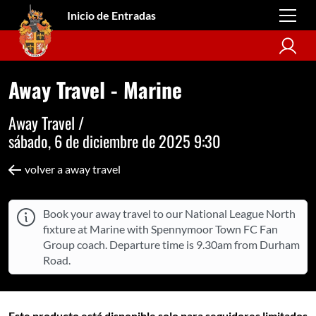
Inicio de Entradas
Away Travel - Marine
Away Travel /
sábado, 6 de diciembre de 2025 9:30
volver a away travel
Book your away travel to our National League North
fixture at Marine with Spennymoor Town FC Fan
Group coach. Departure time is 9.30am from Durham
Road.
Este producto está disponible solo para seguidores limitados