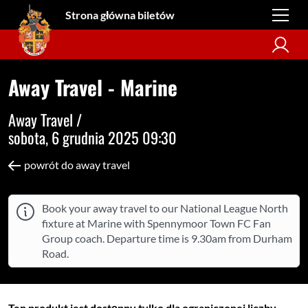
Strona główna biletów
Away Travel - Marine
Away Travel /
sobota, 6 grudnia 2025 09:30
powrót do away travel
Book your away travel to our National League North
fixture at Marine with Spennymoor Town FC Fan
Group coach. Departure time is 9.30am from Durham
Road.
Ten produkt jest dostępny tylko dla ograniczonej liczby