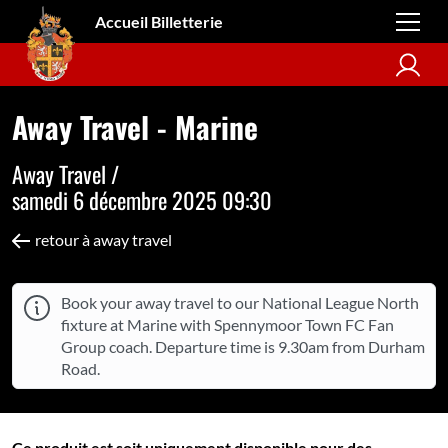
Accueil Billetterie
Away Travel - Marine
Away Travel /
samedi 6 décembre 2025 09:30
retour à away travel
Book your away travel to our National League North
fixture at Marine with Spennymoor Town FC Fan
Group coach. Departure time is 9.30am from Durham
Road.
Ce produit est soit uniquement disponible pour des