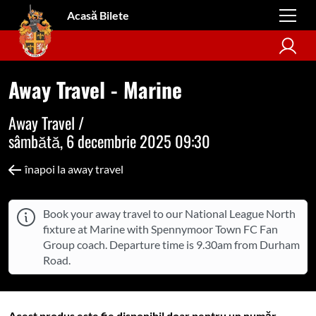
Acasă Bilete
Away Travel - Marine
Away Travel /
sâmbătă, 6 decembrie 2025 09:30
înapoi la away travel
Book your away travel to our National League North
fixture at Marine with Spennymoor Town FC Fan
Group coach. Departure time is 9.30am from Durham
Road.
Acest produs este fie disponibil doar pentru un număr