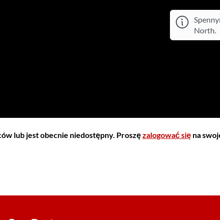
Spennym
North.
iców lub jest obecnie niedostępny. Proszę
zalogować się
na swoje