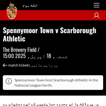
ٹکٹ ہوم
Spennymoor Town v Scarborough
Athletic
The Brewery Field /
جمعہ، 18 اپریل، 2025 15:00
match tickets پر واپس جائیں
Spennymoor Town host Scarborough Athletic in the
National League North.
یہ پروڈکٹ یا تو محدود حمایتیوں کے لیے دستیاب ہے