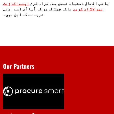
یا فی الحال دستیاب نہیں ہے۔ براہ کرم
اپنے اکاؤنٹ
میں لاگ ان کریں
تاکہ چیک کریں کہ آیا آپ اسے ابھی
خریدنے کے اہل ہیں۔
Our Partners