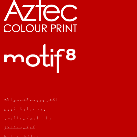
اکثر پوچھے گئے سوالات
ہم سے رابطہ کریں
رازداری کی پالیسی
کوکی سیٹنگز
شرائط و ضوابط