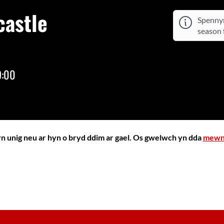
astle
Spennym
season f
9:00
yn unig neu ar hyn o bryd ddim ar gael. Os gwelwch yn dda
mewn