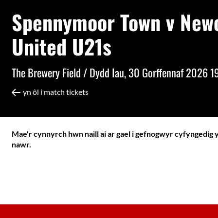
Spennymoor Town v Newc
United U21s
The Brewery Field /
Dydd Iau, 30 Gorffennaf 2026 1
yn ôl i match tickets
Mae'r cynnyrch hwn naill ai ar gael i gefnogwyr cyfyngedig 
nawr.