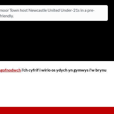
oor Town host Newcastle United Under-21s in a pre-
riendly.
gofnodwch
i'ch cyfrif i wirio os ydych yn gymwys i'w brynu