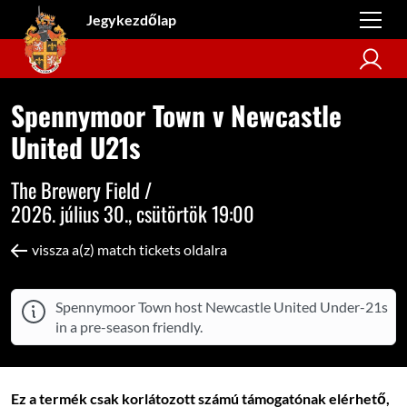
Jegykezdőlap
Spennymoor Town v Newcastle
United U21s
The Brewery Field /
2026. július 30., csütörtök 19:00
vissza a(z) match tickets oldalra
Spennymoor Town host Newcastle United Under-21s
in a pre-season friendly.
Ez a termék csak korlátozott számú támogatónak elérhető,