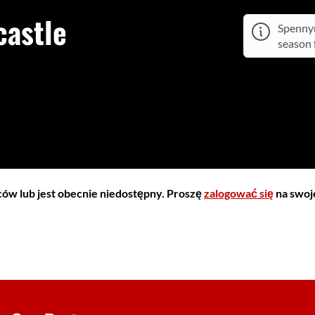
astle
Spennym
season f
iców lub jest obecnie niedostępny. Proszę
zalogować się
na swoje